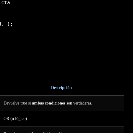
icta
d."
)
;
Descripción
Devuelve true si
ambas condiciones
son verdaderas.
OR (o lógico)