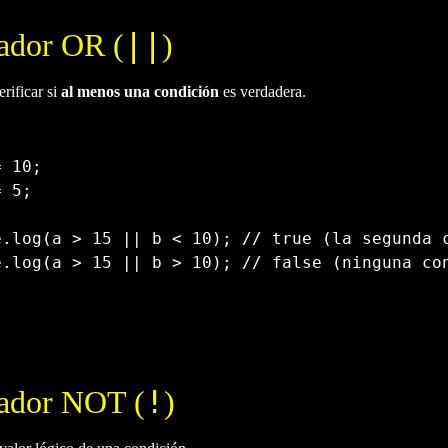
||
ador OR (
)
erificar si
al menos una condición
es verdadera.
=
10
;
=
5
;
e
.
log
(
a 
>
15
||
 b 
<
10
)
;
// true (la segunda 
e
.
log
(
a 
>
15
||
 b 
>
10
)
;
// false (ninguna co
!
ador NOT (
)