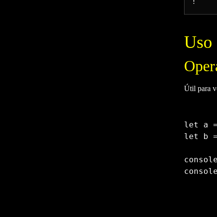
!
Uso 
Oper
Útil para v
let
 a 
let
 b 
consol
consol
Copy