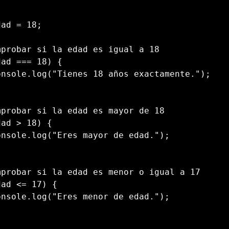
dad 
=
18
;
mprobar si la edad es igual a 18
dad 
===
18
)
{
  console
.
log
(
"Tienes 18 años exactamente."
)
;
mprobar si la edad es mayor de 18
dad 
>
18
)
{
  console
.
log
(
"Eres mayor de edad."
)
;
mprobar si la edad es menor o igual a 17
dad 
<=
17
)
{
  console
.
log
(
"Eres menor de edad."
)
;