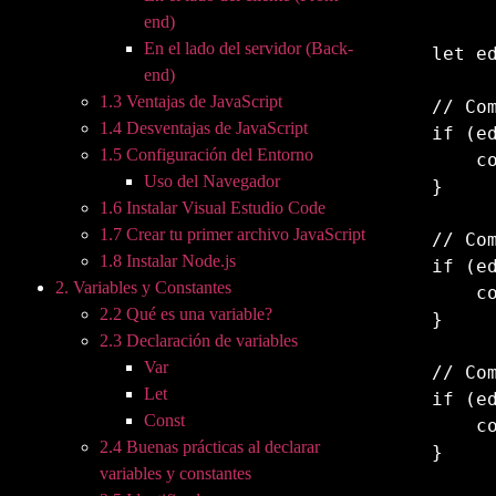
end)
En el lado del servidor (Back-
let
 e
end)
1.3 Ventajas de JavaScript
// Co
1.4 Desventajas de JavaScript
if
(
e
1.5 Configuración del Entorno
  
Uso del Navegador
}
1.6 Instalar Visual Estudio Code
1.7 Crear tu primer archivo JavaScript
// Co
1.8 Instalar Node.js
if
(
e
2. Variables y Constantes
  
2.2 Qué es una variable?
}
2.3 Declaración de variables
Var
// Co
Let
if
(
e
Const
  
2.4 Buenas prácticas al declarar
}
variables y constantes