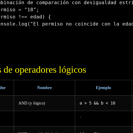
mbinación de comparación con desigualdad estr
ermiso 
=
"18"
;
ermiso 
!==
 edad
)
{
  console
.
log
(
"El permiso no coincide con la eda
 de operadores lógicos
dor
Nombre
Ejemplo
AND (y lógico)
a > 5 && b < 10
`