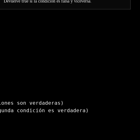
Devuelve true si la condición es falsa y viceversa.
iones son verdaderas)
gunda condición es verdadera)