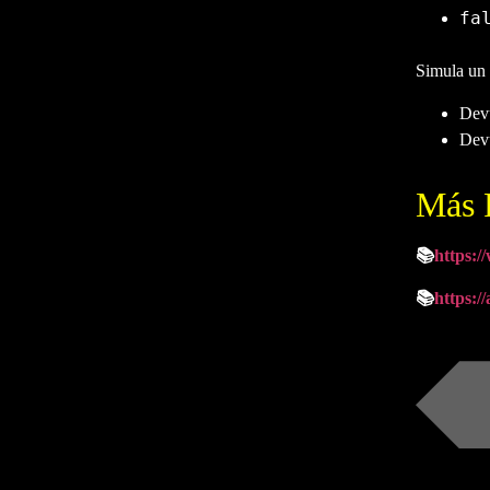
fa
Simula un 
Devu
Devu
Más 
📚
https:/
📚
https:/