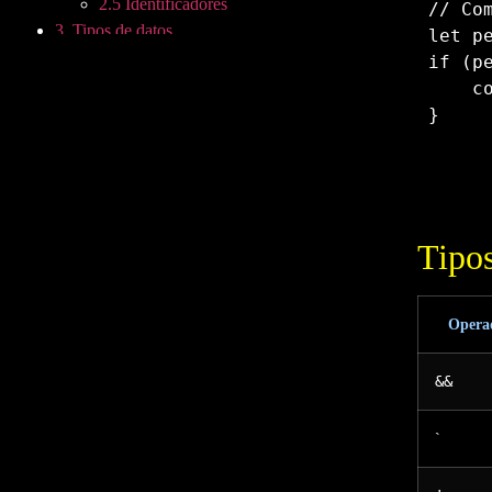
2.5 Identificadores
// Co
3. Tipos de datos
let
 p
4. Operadores Aritméticos
if
(
p
5. Operadores de Asignación
  
6. Operadores de Comparación
}
7. Operadores Lógicos
8. Operador Ternario
Copy
9. Operadores Avanzados
10. Estructuras de Control
11. Condicionales
Tipos
✚ Ejercicio 1: Operaciones
▭ Ejercicio 2: Calcular Área Rectángulo
✉ Ejercicio 3: Generador de mensaje
Opera
⌨ Ejercicio 4: Detector de teclas
presionadas
&&
Menú conmutador hamburguesa
`