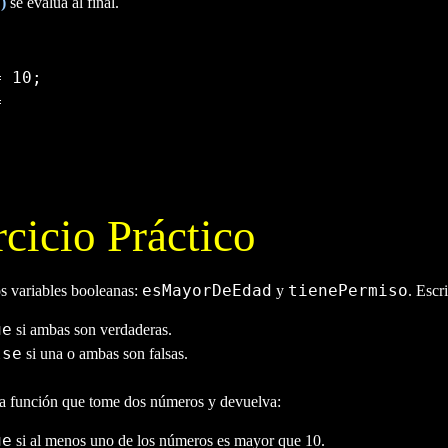
|
)
se evalúa al final.
=
10
;
=
rcicio Práctico
esMayorDeEdad
tienePermiso
s variables booleanas:
y
. Escr
ue
si ambas son verdaderas.
lse
si una o ambas son falsas.
a función que tome dos números y devuelva:
ue
si al menos uno de los números es mayor que 10.