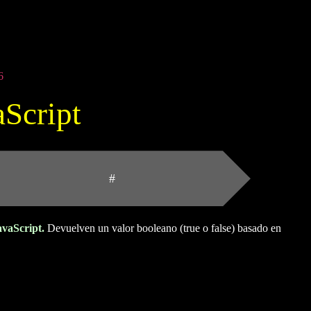
aScript
#
JavaScript.
Devuelven un valor booleano (true o false) basado en