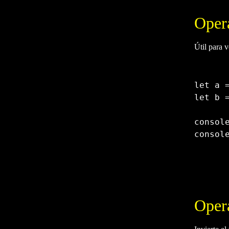
Oper
Útil para v
let
 a 
let
 b 
consol
consol
Copy
Oper