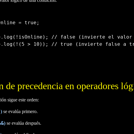
 valor lógico de una condición.
Online 
=
true
;
e
.
log
(
!
isOnline
)
;
// false (invierte el valor
e
.
log
(
!
(
5
>
10
)
)
;
// true (invierte false a t
 de precedencia en operadores lóg
ión sigue este orden:
!
)
se evalúa primero.
&&
)
se evalúa después.