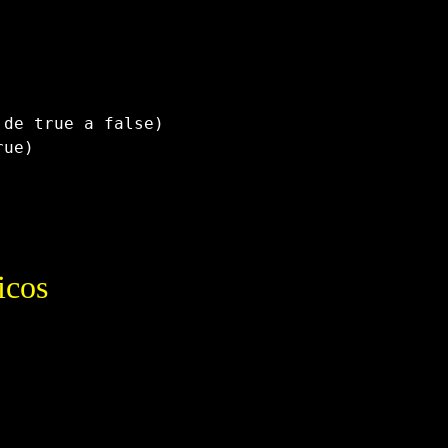
 de true a false)
rue)
icos