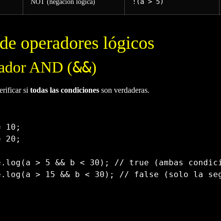
NOT (negación lógica)
!(a > 5)
de operadores lógicos
&&
ador AND (
)
erificar si
todas las condiciones
son verdaderas.
=
10
;
=
20
;
e
.
log
(
a 
>
5
&&
 b 
<
30
)
;
// true (ambas condic
e
.
log
(
a 
>
15
&&
 b 
<
30
)
;
// false (solo la se