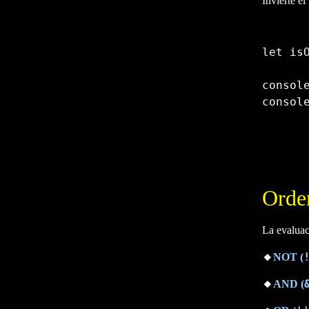
Invierte el
let
 is
consol
consol
Copy
Orden
La evaluac
🔸
NOT (
🔸
AND (