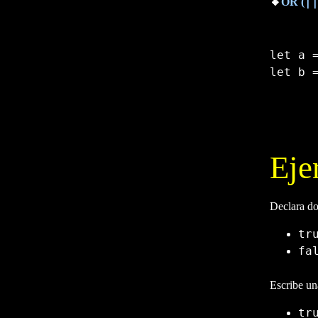
|
🔸
OR (
let
 a 
let
 b 
Copy
Eje
Declara do
tr
fa
Escribe un
tr