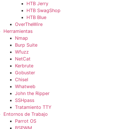
HTB Jerry
HTB SwagShop
HTB Blue
OverTheWire
Herramientas
Nmap
Burp Suite
Wfuzz
NetCat
Kerbrute
Gobuster
Chisel
Whatweb
John the Ripper
SSHpass
Tratamiento TTY
Entornos de Trabajo
Parrot OS
BSPWM