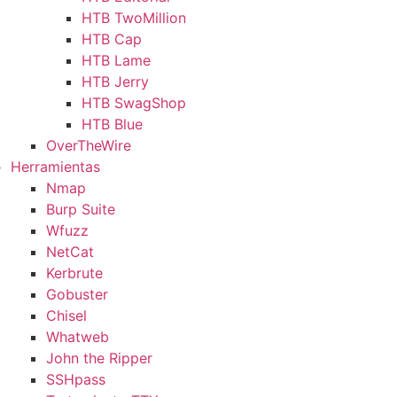
HTB TwoMillion
HTB Cap
HTB Lame
HTB Jerry
HTB SwagShop
HTB Blue
OverTheWire
Herramientas
Nmap
Burp Suite
Wfuzz
NetCat
Kerbrute
Gobuster
Chisel
Whatweb
John the Ripper
SSHpass