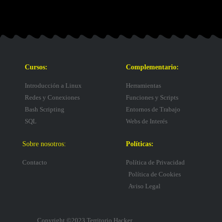
Cursos:
Complementario:
Introducción a Linux
Herramientas
Redes y Conexiones
Funciones y Scripts
Bash Scripting
Entornos de Trabajo
SQL
Webs de Interés
Sobre nosotros:
Políticas:
Contacto
Política de Privacidad
Política de Cookies
Aviso Legal
Copyright ©2023 Territorio Hacker