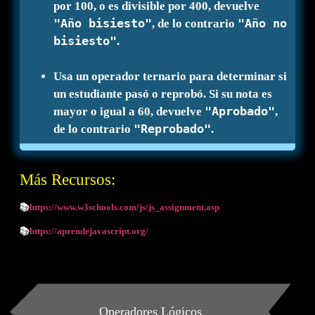
por 100, o es divisible por 400, devuelve
"Año bisiesto"
"Año no
, de lo contrario
bisiesto"
.
Usa un operador ternario para determinar si
un estudiante pasó o reprobó. Si su nota es
"Aprobado"
mayor o igual a 60, devuelve
,
"Reprobado"
de lo contrario
.
Más Recursos:
📚
https://www.w3schools.com/js/js_assignment.asp
📚
https://aprendejavascript.org/
Operadores Lógicos