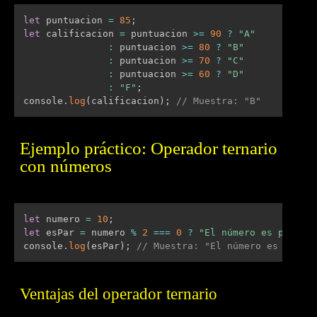
let
 puntuacion 
=
85
;
let
 calificacion 
=
 puntuacion 
>=
90
?
"A"
:
 puntuacion 
>=
80
?
"B"
:
 puntuacion 
>=
70
?
"C"
:
 puntuacion 
>=
60
?
"D"
:
"F"
;
console
.
log
(
calificacion
)
;
// Muestra: "B"
Ejemplo práctico: Operador ternario
con números
let
 numero 
=
10
;
let
 esPar 
=
 numero 
%
2
===
0
?
"El número es par"
:
console
.
log
(
esPar
)
;
// Muestra: "El número es par"
Ventajas del operador ternario