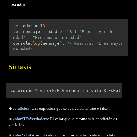
script.js
let
 edad 
=
18
;
let
 mensaje 
=
 edad 
>=
18
?
"Eres mayor de 
edad"
:
"Eres menor de edad"
;
console
.
log
(
mensaje
)
;
// Muestra: "Eres mayor 
de edad"
Sintaxis
condición 
?
 valorSiEsVerdadero 
:
 valorSiEsFalso
;
🔸
condición
:
Una expresión que se evalúa como true o false.
🔸valorSiEsVerdadero
: El valor que se retorna si la condición es
verdadera.
🔸
valorSiEsFalso:
El valor que se retorna si la condición es falsa.