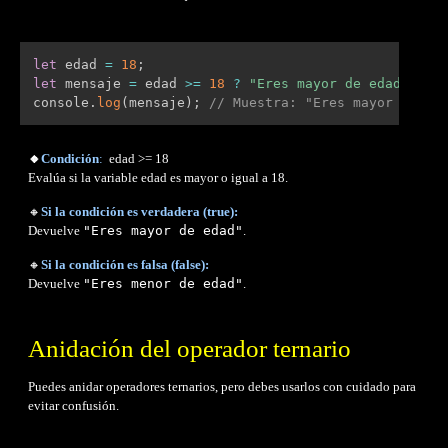
let
 edad 
=
18
;
let
 mensaje 
=
 edad 
>=
18
?
"Eres mayor de edad"
:
"
console
.
log
(
mensaje
)
;
// Muestra: "Eres mayor de ed
🔸
Condición
:
edad >= 18
Evalúa si la variable edad es mayor o igual a 18.
🔸
Si la condición es
verdadera (true):
Devuelve
"Eres mayor de edad"
.
🔸
Si la condición es
falsa (false):
Devuelve
"Eres menor de edad"
.
Anidación del operador ternario
Puedes anidar operadores ternarios, pero debes usarlos con cuidado para
evitar confusión.