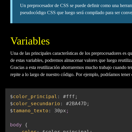
Un preprocesador de CSS se puede definir como una herrami
pseudocódigo CSS que luego será compilado para ser conv
Variables
Una de las principales características de los preprocesadores es q
de estas variables, podremos almacenar valores que luego reutiliza
Gracias a esta reutilización ahorraremos mucho trabajo cuando t
repite a lo largo de nuestro código. Por ejemplo, podríamos tener d
$
color_principal
:
 #fff
;
$
color_secundario
:
 #2BA47D
;
$
tamano_texto
:
 30px
;

body
{
color
:
 $color_principal
;