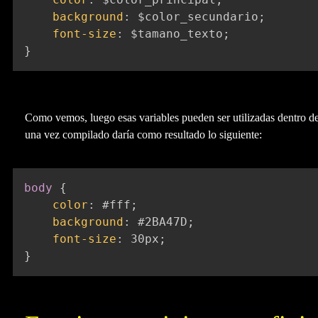
background
:
 $color_secundario
;
font-size
:
 $tamano_texto
;
}
Como vemos, luego esas variables pueden ser utilizadas dentro de 
una vez compilado daría como resultado lo siguiente:
body
{
color
:
 #fff
;
background
:
 #2BA47D
;
font-size
:
 30px
;
}