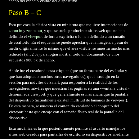
ancho del espacio visible del dispositivo.
Paso B – C
Esto provoca la clásica vista en miniatura que requiere interacciones de
zoom in
y
zoom out
, y que se suele producir en sitios web que no han
definido el
viewport
de forma explícita o lo han definido a un tamaño
de escritorio. En el esquema se puede apreciar que la imagen, a pesar de
medir originalmente lo mismo que el área visible, se muestra mucho más
reducida (al 32 %) para lograr mostrar todo un documento de unos
supuestos 980 px de ancho.
Apple fue el creador de esta etiqueta (que no forma parte del estándar y
que han adoptado muchos otros navegadores), que introdujo en la
versión para móviles de Safari, para responder a la realidad de los
navegadores móviles que muestran las páginas en una «ventana virtual»
denominada viewport, y que generalmente es más ancha que la pantalla
del dispositivo (actualmente existen multitud de tamaños de viewport).
De esta manera, se muestra el contenido escalando el conjunto del
viewport hasta que encaje con el tamaño físico real de la pantalla del
dispositivo.
Esta mecánica es la que posteriormente permite al usuario manejar los
sitios web creados para pantallas de escritorio en dispositivos, mediante