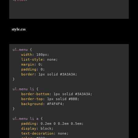
style.css
ul.menu
{
width
:
 180px
;
list-style
:
 none
;
margin
:
 0
;
padding
:
 0
;
border
:
 1px solid #3A3A3A
;
}
ul.menu li
{
border-bottom
:
 1px solid #3A3A3A
;
border-top
:
 1px solid #BBB
;
background
:
 #F4F4F4
;
}
ul.menu li a
{
padding
:
 0.2em 0 0.2em 0.5em
;
display
:
 block
;
text-decoration
:
 none
;