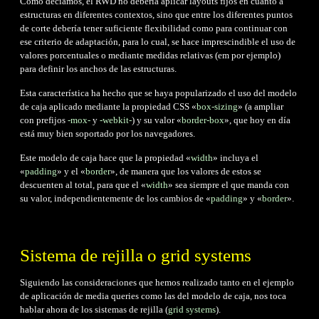
Como decíamos, el RWD no debería aplicar layouts fijos en cuanto a
estructuras en diferentes contextos, sino que entre los diferentes puntos
de corte debería tener suficiente flexibilidad como para continuar con
ese criterio de adaptación, para lo cual, se hace imprescindible el uso de
valores porcentuales o mediante medidas relativas (em por ejemplo)
para definir los anchos de las estructuras.
Esta característica ha hecho que se haya popularizado el uso del modelo
de caja aplicado mediante la propiedad CSS «
box-sizing
» (a ampliar
con prefijos
-mox-
y
-webkit-
) y su valor «
border-box
», que hoy en día
está muy bien soportado por los navegadores.
Este modelo de caja hace que la propiedad «
width
» incluya el
«
padding
» y el «
border
», de manera que los valores de estos se
descuenten al total, para que el «
width
» sea siempre el que manda con
su valor, independientemente de los cambios de «
padding
» y «
border
».
Sistema de rejilla o grid systems
Siguiendo las consideraciones que hemos realizado tanto en el ejemplo
de aplicación de media queries como las del modelo de caja, nos toca
hablar ahora de los sistemas de rejilla (
grid systems
).