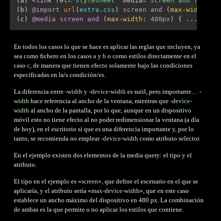
(
a
)
 <link rel=
"stylesheet"
 media=
"screen and (max-w
(
b
)
@import
url
(
extra.css
)
 screen 
and
(
max-width
:
 4
(
c
)
@media
 screen 
and
(
max-width
:
 480px
)
{
 ... 
}
En todos los casos lo que se hace es aplicar las reglas que incluyen, ya
sea como fichero en los casos
a
y
b
o como estilos directamente en el
caso
c
, de manera que tienen efecto solamente bajo las condiciones
especificadas en la/s condición/es.
La diferencia entre
-width
y
-device-width
es sutil, pero importante…
-
width
hace referencia al ancho de la ventana, mientras que
-device-
width
al ancho de la pantalla, por lo que, aunque en un dispositivo
móvil esto no tiene efecto al no poder redimensionar la ventana (a día
de hoy), en el escritorio sí que es una diferencia importante y, por lo
tanto, se recomienda no emplear
-device-width
como atributo selector.
En el ejemplo existen dos elementos de la media query: el tipo y el
atributo.
El tipo en el ejemplo es «
screen
», que define el escenario en el que se
aplicaría, y el atributo sería «
max-device-width
», que en este caso
establece un ancho máximo del dispositivo en 480 px. La combinación
de ambas es la que permite o no aplicar los estilos que contiene.