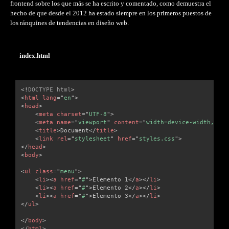
frontend sobre los que más se ha escrito y comentado, como demuestra el
hecho de que desde el 2012 ha estado siempre en los primeros puestos de
los ránquines de tendencias en diseño web.
index.html
<!
DOCTYPE
html
>
<
html
lang
=
"
en
"
>
<
head
>
<
meta
charset
=
"
UTF-8
"
>
<
meta
name
=
"
viewport
"
content
=
"
width=device-width, ini
<
title
>
Document
</
title
>
<
link
rel
=
"
stylesheet
"
href
=
"
styles.css
"
>
</
head
>
<
body
>
<
ul
class
=
"
menu
"
>
<
li
>
<
a
href
=
"
#
"
>
Elemento 1
</
a
>
</
li
>
<
li
>
<
a
href
=
"
#
"
>
Elemento 2
</
a
>
</
li
>
<
li
>
<
a
href
=
"
#
"
>
Elemento 3
</
a
>
</
li
>
</
ul
>
</
body
>
</
html
>