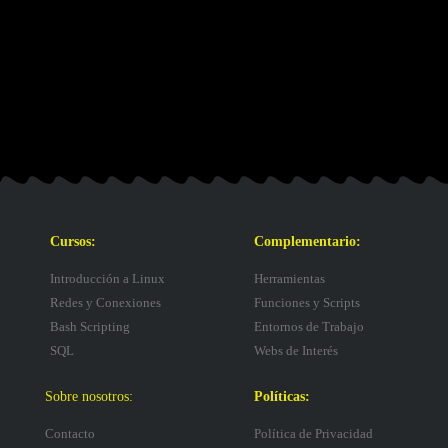
Cursos:
Complementario:
Introducción a Linux
Herramientas
Redes y Conexiones
Funciones y Scripts
Bash Scripting
Entornos de Trabajo
SQL
Webs de Interés
Sobre nosotros:
Políticas:
Contacto
Política de Privacidad