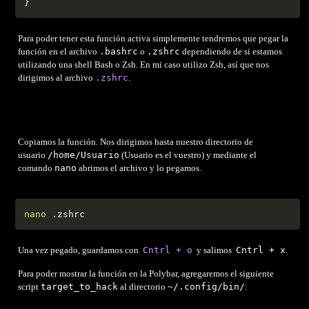
}
Para poder tener esta función activa simplemente tendremos que pegar la
función en el archivo
.bashrc
o
.zshrc
dependiendo de si estamos
utilizando una shell Bash o Zsh. En mi caso utilizo Zsh, así que nos
dirigimos al archivo
.zshrc
.
Copiamos la función. Nos dirigimos hasta nuestro directorio de
usuario
/home/Usuario
(Usuario es el vuestro) y mediante el
comando
nano
abrimos el archivo y lo pegamos.
nano
 .zshrc
Una vez pegado, guardamos con
Cntrl + o
y salimos
Cntrl + x
.
Para poder mostrar la función en la Polybar, agregaremos el siguiente
script
target_to_hack
al directorio
~/.config/bin/
: