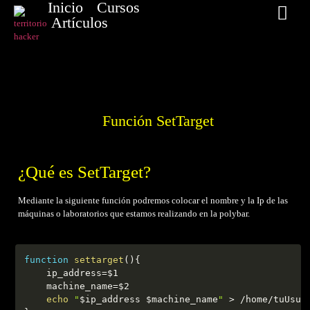
Inicio
Cursos
Artículos
Función SetTarget
¿Qué es SetTarget?
Mediante la siguiente función podremos colocar el nombre y la Ip de las
máquinas o laboratorios que estamos realizando en la polybar.
function
settarget
(
)
{
ip_address
=
$1
machine_name
=
$2
echo
"
$ip_address
$machine_name
"
>