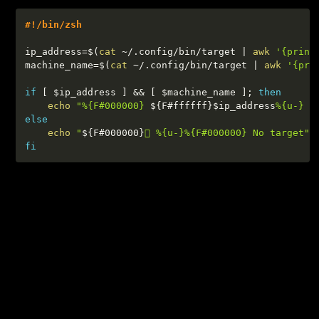
#!/bin/zsh
ip_address
=
$(
cat
 ~/.config/bin/target 
|
awk
'{print
machine_name
=
$(
cat
 ~/.config/bin/target 
|
awk
'{pri
if
[
$ip_address
]
&&
[
$machine_name
]
;
then
echo
"%{F#000000} 
${F
#
ffffff}
$ip_address
%{u-} 
else
echo
"
${F
#
000000}
 %{u-}%{F#000000} No target"
fi