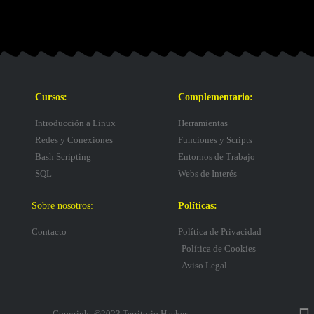
Cursos:
Complementario:
Introducción a Linux
Herramientas
Redes y Conexiones
Funciones y Scripts
Bash Scripting
Entornos de Trabajo
SQL
Webs de Interés
Sobre nosotros:
Políticas:
Contacto
Política de Privacidad
Política de Cookies
Aviso Legal
Copyright ©2023 Territorio Hacker